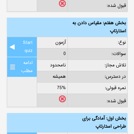
قبول شده:
بخش هفتم: مقیاس دادن به
استارتاپ
نوع:
آزمون
Start
quiz
سوالات:
0
ادامه
تلاش مجاز:
نامحدود
مطلب
در دسترس:
همیشه
نمره قبولی:
75%
قبول شده:
بخش اول: آمادگی برای
طراحی استارتاپ