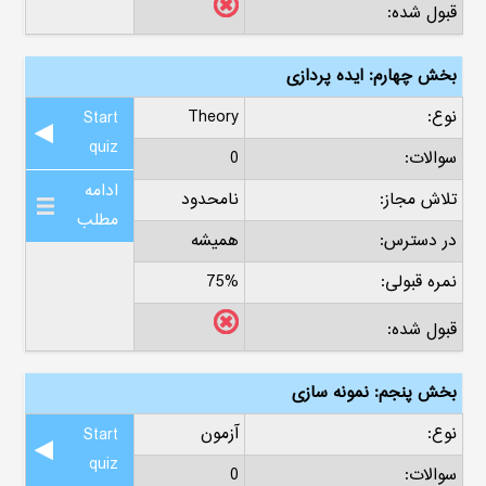
قبول شده:
بخش چهارم: ایده پردازی
نوع:
Theory
Start
quiz
سوالات:
0
ادامه
تلاش مجاز:
نامحدود
مطلب
در دسترس:
همیشه
نمره قبولی:
75%
قبول شده:
بخش پنجم: نمونه سازی
نوع:
آزمون
Start
quiz
سوالات:
0