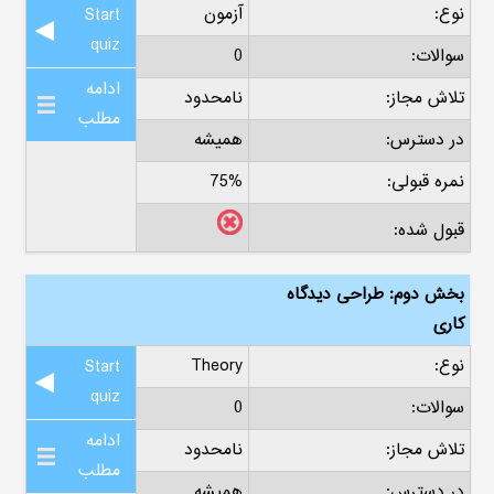
نوع:
آزمون
Start
quiz
سوالات:
0
ادامه
تلاش مجاز:
نامحدود
مطلب
در دسترس:
همیشه
نمره قبولی:
75%
قبول شده:
بخش دوم: طراحی دیدگاه
کاری
نوع:
Theory
Start
quiz
سوالات:
0
ادامه
تلاش مجاز:
نامحدود
مطلب
در دسترس:
همیشه