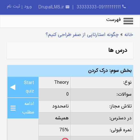
ورود
ثبت نام
DrupalLMS.ir
33333333-09111111111 |
|
فهرست
خانه
»
شما اینجا هستید
چگونه استارتاپی از صفر طراحی کنیم؟
درس ها
بخش سوم: درک کردن
نوع:
Theory
Start
quiz
سوالات:
0
ادامه
تلاش مجاز:
نامحدود
مطلب
در دسترس:
همیشه
نمره قبولی:
75%